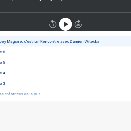
bey Maguire, c'est lui ! Rencontre avec Damien Witecka
e 6
e 5
e 4
e 3
s créatrices de la VF !
e 2
e 1
e Mektoub My Love arrive enfin ! Rencontre avec Shaïn Boumedine et Sal